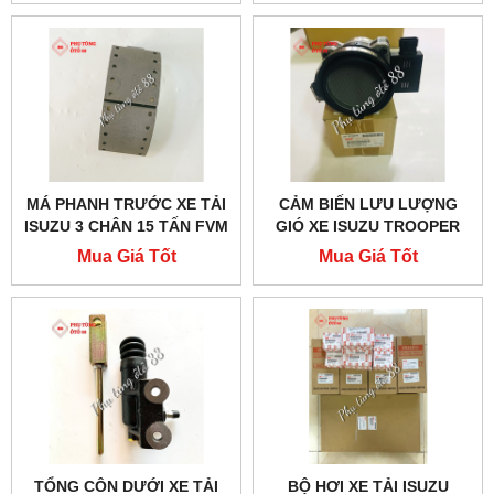
MÁ PHANH TRƯỚC XE TẢI
CẢM BIẾN LƯU LƯỢNG
ISUZU 3 CHÂN 15 TẤN FVM
GIÓ XE ISUZU TROOPER
CẢ XƯƠNG - 1471703160
CHÍNH HÃNG - 8251668461
Mua Giá Tốt
Mua Giá Tốt
TỔNG CÔN DƯỚI XE TẢI
BỘ HƠI XE TẢI ISUZU