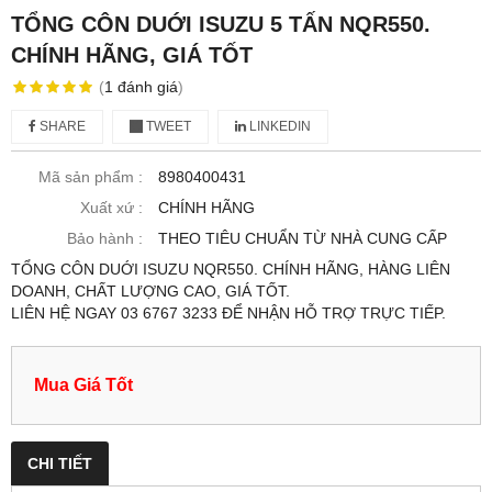
TỔNG CÔN DUỚI ISUZU 5 TẤN NQR550.
CHÍNH HÃNG, GIÁ TỐT
(
1
đánh giá
)
SHARE
TWEET
LINKEDIN
Mã sản phẩm :
8980400431
Xuất xứ :
CHÍNH HÃNG
Bảo hành :
THEO TIÊU CHUẨN TỪ NHÀ CUNG CẤP
TỔNG CÔN DUỚI ISUZU NQR550. CHÍNH HÃNG, HÀNG LIÊN
DOANH, CHẤT LƯỢNG CAO, GIÁ TỐT.
LIÊN HỆ NGAY 03 6767 3233 ĐỂ NHẬN HỖ TRỢ TRỰC TIẾP.
Mua Giá Tốt
CHI TIẾT