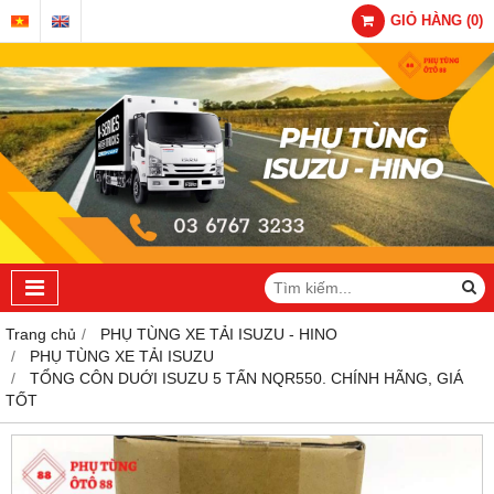
GIỎ HÀNG
(
0
)
Trang chủ
PHỤ TÙNG XE TẢI ISUZU - HINO
PHỤ TÙNG XE TẢI ISUZU
TỔNG CÔN DUỚI ISUZU 5 TẤN NQR550. CHÍNH HÃNG, GIÁ
TỐT