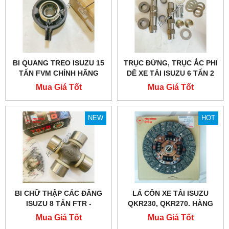
BI QUANG TREO ISUZU 15
TRỤC ĐỨNG, TRỤC ẮC PHI
TẤN FVM CHÍNH HÃNG
DÊ XE TẢI ISUZU 6 TẤN 2
Mua Giá Tốt
Mua Giá Tốt
NEW
HOT
BI CHỮ THẬP CÁC ĐĂNG
LÁ CÔN XE TẢI ISUZU
ISUZU 8 TẤN FTR -
QKR230, QKR270. HÀNG
1373001021
CHÍNH HÃNG
Mua Giá Tốt
Mua Giá Tốt