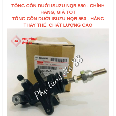
TỔNG CÔN DUỚI ISUZU NQR 550 - CHÍNH
HÃNG, GIÁ TỐT
TỔNG CÔN DUỚI ISUZU NQR 550 - HÀNG
THAY THẾ, CHẤT LƯỢNG CAO