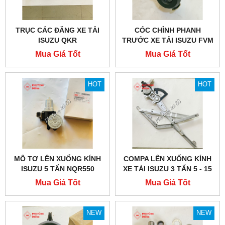
TRỤC CÁC ĐĂNG XE TẢI
CÓC CHỈNH PHANH
ISUZU QKR
TRƯỚC XE TẢI ISUZU FVM
1500
Mua Giá Tốt
Mua Giá Tốt
HOT
HOT
MÔ TƠ LÊN XUỐNG KÍNH
COMPA LÊN XUỐNG KÍNH
ISUZU 5 TẤN NQR550
XE TẢI ISUZU 3 TẤN 5 - 15
TẤN
Mua Giá Tốt
Mua Giá Tốt
NEW
NEW