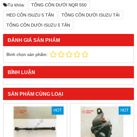
Từ khóa:
TỔNG CÔN DƯỚI NQR 550
HEO CÔN ISUZU 5 TẤN
TỔNG CÔN DƯỚI ISUZU TẢI
TỔNG CÔN DƯỚI ISUZU 5 TẤN
ĐÁNH GIÁ SẢN PHẨM
Bình chọn sản phẩm:
BÌNH LUẬN
SẢN PHẨM CÙNG LOẠI
HOT
HOT