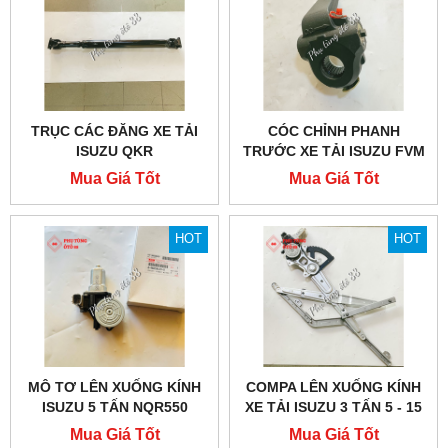
TRỤC CÁC ĐĂNG XE TẢI
CÓC CHỈNH PHANH
ISUZU QKR
TRƯỚC XE TẢI ISUZU FVM
1500
Mua Giá Tốt
Mua Giá Tốt
HOT
HOT
MÔ TƠ LÊN XUỐNG KÍNH
COMPA LÊN XUỐNG KÍNH
ISUZU 5 TẤN NQR550
XE TẢI ISUZU 3 TẤN 5 - 15
TẤN
Mua Giá Tốt
Mua Giá Tốt