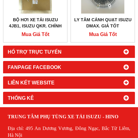
BỘ HƠI XE TẢI ISUZU
LY TÂM CÁNH QUẠT ISUZU
4JB1, ISUZU QKR. CHÍNH
DMAX. GIÁ TỐT
HÃNG, GIÁ TỐT
Mua Giá Tốt
Mua Giá Tốt
HỔ TRỢ TRỰC TUYẾN
FANPAGE FACEBOOK
LIÊN KẾT WEBSITE
THỐNG KÊ
TRUNG TÂM PHỤ TÙNG XE TẢI ISUZU - HINO
Địa chỉ: 495 An Dương Vương, Đông Ngạc, Bắc Từ Liêm,
Hà Nội