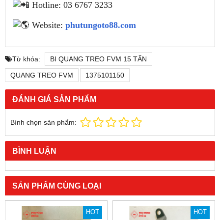
Hotline: 03 6767 3233
Website:
phutungoto88.com
Từ khóa:
BI QUANG TREO FVM 15 TẤN
QUANG TREO FVM
1375101150
ĐÁNH GIÁ SẢN PHẨM
Bình chọn sản phẩm:
BÌNH LUẬN
SẢN PHẨM CÙNG LOẠI
HOT
HOT