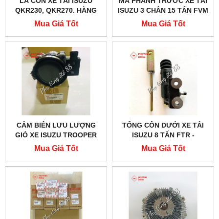
LÁ CÔN XE TẢI ISUZU
MÁ PHANH TRƯỚC XE TẢI
QKR230, QKR270. HÀNG
ISUZU 3 CHÂN 15 TẤN FVM
CHÍNH HÃNG
CẢ XƯƠNG - 1471703160
Mua Giá Tốt
Mua Giá Tốt
CẢM BIẾN LƯU LƯỢNG
TỔNG CÔN DƯỚI XE TẢI
GIÓ XE ISUZU TROOPER
ISUZU 8 TẤN FTR -
CHÍNH HÃNG - 8251668461
1475700503
Mua Giá Tốt
Mua Giá Tốt