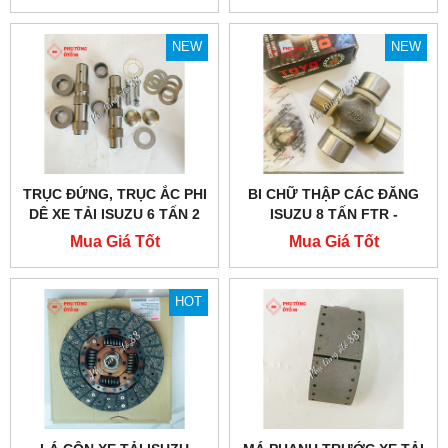
NEW
NEW
TRỤC ĐỨNG, TRỤC ẮC PHI
BI CHỮ THẬP CÁC ĐĂNG
DÊ XE TẢI ISUZU 6 TẤN 2
ISUZU 8 TẤN FTR -
1373001021
Mua Giá Tốt
Mua Giá Tốt
HOT