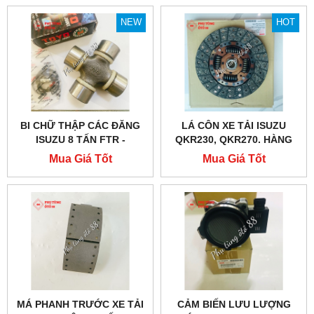
NEW
HOT
BI CHỮ THẬP CÁC ĐĂNG
LÁ CÔN XE TẢI ISUZU
ISUZU 8 TẤN FTR -
QKR230, QKR270. HÀNG
1373001021
CHÍNH HÃNG
Mua Giá Tốt
Mua Giá Tốt
MÁ PHANH TRƯỚC XE TẢI
CẢM BIẾN LƯU LƯỢNG