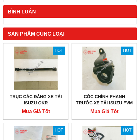
BÌNH LUẬN
SẢN PHẨM CÙNG LOẠI
HOT
HOT
TRỤC CÁC ĐĂNG XE TẢI
CÓC CHỈNH PHANH
ISUZU QKR
TRƯỚC XE TẢI ISUZU FVM
1500
Mua Giá Tốt
Mua Giá Tốt
HOT
HOT