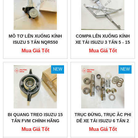
MÔ TƠ LÊN XUỐNG KÍNH
COMPA LÊN XUỐNG KÍNH
ISUZU 5 TẤN NQR550
XE TẢI ISUZU 3 TẤN 5 - 15
TẤN
Mua Giá Tốt
Mua Giá Tốt
NEW
NEW
BI QUANG TREO ISUZU 15
TRỤC ĐỨNG, TRỤC ẮC PHI
TẤN FVM CHÍNH HÃNG
DÊ XE TẢI ISUZU 6 TẤN 2
Mua Giá Tốt
Mua Giá Tốt