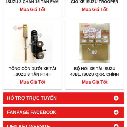
ISUZU 3 CHÂN 15 TẤN FVM
GIÓ XE ISUZU TROOPER
CẢ XƯƠNG - 1471703160
CHÍNH HÃNG - 8251668461
Mua Giá Tốt
Mua Giá Tốt
TỔNG CÔN DƯỚI XE TẢI
BỘ HƠI XE TẢI ISUZU
ISUZU 8 TẤN FTR -
4JB1, ISUZU QKR. CHÍNH
1475700503
HÃNG, GIÁ TỐT
Mua Giá Tốt
Mua Giá Tốt
HỔ TRỢ TRỰC TUYẾN
FANPAGE FACEBOOK
LIÊN KẾT WEBSITE