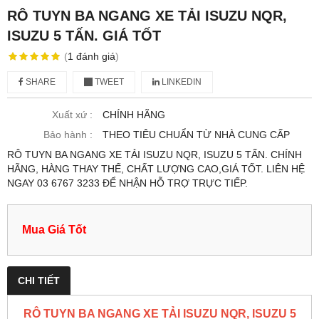
RÔ TUYN BA NGANG XE TẢI ISUZU NQR,
ISUZU 5 TẤN. GIÁ TỐT
(
1
đánh giá
)
SHARE
TWEET
LINKEDIN
Xuất xứ :
CHÍNH HÃNG
Bảo hành :
THEO TIÊU CHUẨN TỪ NHÀ CUNG CẤP
RÔ TUYN BA NGANG XE TẢI ISUZU NQR, ISUZU 5 TẤN. CHÍNH
HÃNG, HÀNG THAY THẾ, CHẤT LƯỢNG CAO,GIÁ TỐT. LIÊN HỆ
NGAY 03 6767 3233 ĐỂ NHẬN HỖ TRỢ TRỰC TIẾP.
Mua Giá Tốt
CHI TIẾT
RÔ TUYN BA NGANG XE TẢI ISUZU NQR, ISUZU 5