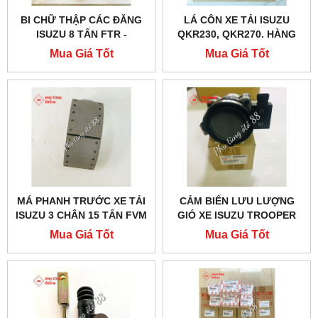
BI CHỮ THẬP CÁC ĐĂNG
LÁ CÔN XE TẢI ISUZU
ISUZU 8 TẤN FTR -
QKR230, QKR270. HÀNG
1373001021
CHÍNH HÃNG
Mua Giá Tốt
Mua Giá Tốt
MÁ PHANH TRƯỚC XE TẢI
CẢM BIẾN LƯU LƯỢNG
ISUZU 3 CHÂN 15 TẤN FVM
GIÓ XE ISUZU TROOPER
CẢ XƯƠNG - 1471703160
CHÍNH HÃNG - 8251668461
Mua Giá Tốt
Mua Giá Tốt