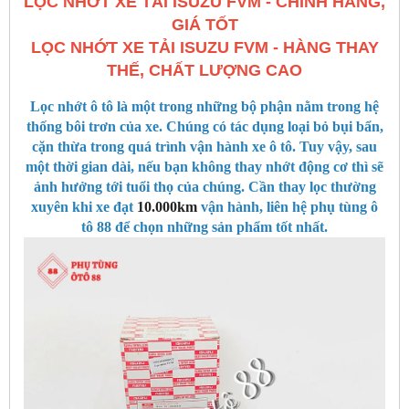
LỌC NHỚT XE TẢI ISUZU FVM - CHÍNH HÃNG,
GIÁ TỐT
LỌC NHỚT XE TẢI ISUZU FVM - HÀNG THAY
THẾ, CHẤT LƯỢNG CAO
Lọc nhớt ô tô là một trong những bộ phận nằm trong hệ
thống bôi trơn của xe. Chúng có tác dụng loại bỏ bụi bẩn,
cặn thừa trong quá trình vận hành xe ô tô. Tuy vậy, sau
một thời gian dài, nếu bạn không thay nhớt động cơ thì sẽ
ảnh hưởng tới tuổi thọ của chúng. Cần thay lọc thường
xuyên khi xe đạt
10.000km
vận hành, liên hệ phụ tùng ô
tô 88 để chọn những sản phẩm tốt nhất.