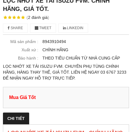
LỌC NHỚT XE TẢI ISUZU FVM. CHÍNH
HÃNG, GIÁ TỐT.
(
2
đánh giá
)
SHARE
TWEET
LINKEDIN
Mã sản phẩm :
8943910494
Xuất xứ :
CHÍNH HÃNG
Bảo hành :
THEO TIÊU CHUẨN TỪ NHÀ CUNG CẤP
LỌC NHỚT XE TẢI ISUZU FVM. CHUYÊN PHỤ TÙNG CHÍNH
HÃNG, HÀNG THAY THẾ, GIÁ TỐT. LIÊN HỆ NGAY 03 6767 3233
ĐỂ NHẬN NGAY HỖ TRỢ TRỰC TIẾP.
Mua Giá Tốt
CHI TIẾT