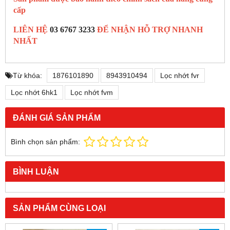
cấp
LIÊN HỆ
03 6767 3233
ĐỂ NHẬN HỖ TRỢ NHANH
NHẤT
Từ khóa:
1876101890
8943910494
Lọc nhớt fvr
Lọc nhớt 6hk1
Lọc nhớt fvm
ĐÁNH GIÁ SẢN PHẨM
Bình chọn sản phẩm:
BÌNH LUẬN
SẢN PHẨM CÙNG LOẠI