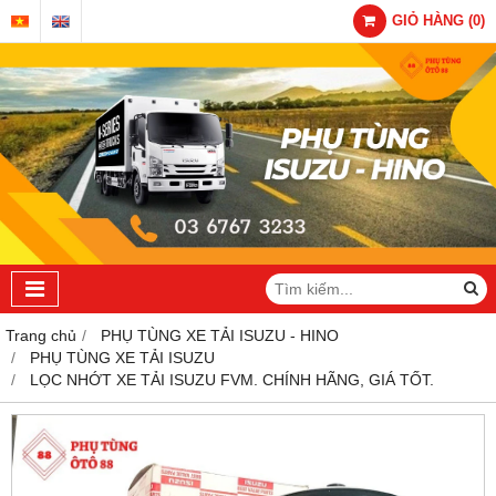
GIỎ HÀNG
(
0
)
Trang chủ
PHỤ TÙNG XE TẢI ISUZU - HINO
PHỤ TÙNG XE TẢI ISUZU
LỌC NHỚT XE TẢI ISUZU FVM. CHÍNH HÃNG, GIÁ TỐT.