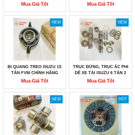
TẤN
Mua Giá Tốt
Mua Giá Tốt
NEW
NEW
BI QUANG TREO ISUZU 15
TRỤC ĐỨNG, TRỤC ẮC PHI
TẤN FVM CHÍNH HÃNG
DÊ XE TẢI ISUZU 6 TẤN 2
Mua Giá Tốt
Mua Giá Tốt
NEW
HOT