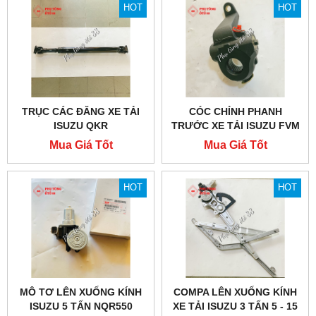
HOT
HOT
TRỤC CÁC ĐĂNG XE TẢI
CÓC CHỈNH PHANH
ISUZU QKR
TRƯỚC XE TẢI ISUZU FVM
1500
Mua Giá Tốt
Mua Giá Tốt
HOT
HOT
MÔ TƠ LÊN XUỐNG KÍNH
COMPA LÊN XUỐNG KÍNH
ISUZU 5 TẤN NQR550
XE TẢI ISUZU 3 TẤN 5 - 15