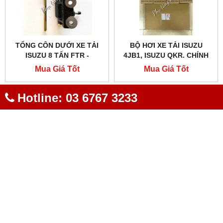
TỔNG CÔN DƯỚI XE TẢI
BỘ HƠI XE TẢI ISUZU
ISUZU 8 TẤN FTR -
4JB1, ISUZU QKR. CHÍNH
1475700503
HÃNG, GIÁ TỐT
Mua Giá Tốt
Mua Giá Tốt
Hotline: 03 6767 3233
HỔ TRỢ TRỰC TUYẾN
FANPAGE FACEBOOK
LIÊN KẾT WEBSITE
THỐNG KÊ
TRUNG TÂM PHỤ TÙNG XE TẢI ISUZU - HINO
Địa chỉ: 495 An Dương Vương, Đông Ngạc, Bắc Từ Liêm,