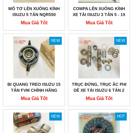
MÔ TƠ LÊN XUỐNG KÍNH
COMPA LÊN XUỐNG KÍNH
ISUZU 5 TẤN NQR550
XE TẢI ISUZU 3 TẤN 5 - 15
TẤN
Mua Giá Tốt
Mua Giá Tốt
NEW
NEW
BI QUANG TREO ISUZU 15
TRỤC ĐỨNG, TRỤC ẮC PHI
TẤN FVM CHÍNH HÃNG
DÊ XE TẢI ISUZU 6 TẤN 2
Mua Giá Tốt
Mua Giá Tốt
NEW
HOT