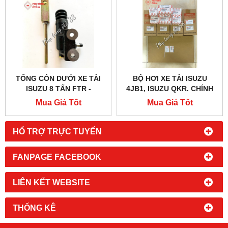
TỔNG CÔN DƯỚI XE TẢI
BỘ HƠI XE TẢI ISUZU
ISUZU 8 TẤN FTR -
4JB1, ISUZU QKR. CHÍNH
1475700503
HÃNG, GIÁ TỐT
Mua Giá Tốt
Mua Giá Tốt
HỔ TRỢ TRỰC TUYẾN
FANPAGE FACEBOOK
LIÊN KẾT WEBSITE
THỐNG KÊ