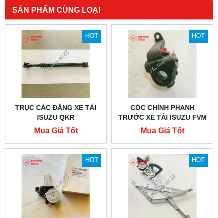
SẢN PHẨM CÙNG LOẠI
HOT
HOT
TRỤC CÁC ĐĂNG XE TẢI
CÓC CHỈNH PHANH
ISUZU QKR
TRƯỚC XE TẢI ISUZU FVM
1500
Mua Giá Tốt
Mua Giá Tốt
HOT
HOT