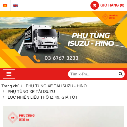
GIỎ HÀNG
(
0
)
Trang chủ
PHỤ TÙNG XE TẢI ISUZU - HINO
PHỤ TÙNG XE TẢI ISUZU
LỌC NHIÊN LIỆU THÔ IZ 49. GIÁ TỐT