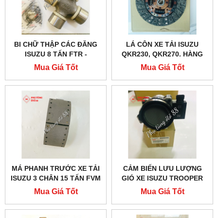
BI CHỮ THẬP CÁC ĐĂNG
LÁ CÔN XE TẢI ISUZU
ISUZU 8 TẤN FTR -
QKR230, QKR270. HÀNG
1373001021
CHÍNH HÃNG
Mua Giá Tốt
Mua Giá Tốt
MÁ PHANH TRƯỚC XE TẢI
CẢM BIẾN LƯU LƯỢNG
ISUZU 3 CHÂN 15 TẤN FVM
GIÓ XE ISUZU TROOPER
CẢ XƯƠNG - 1471703160
CHÍNH HÃNG - 8251668461
Mua Giá Tốt
Mua Giá Tốt