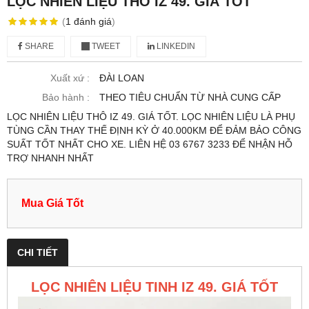
LỌC NHIÊN LIỆU THÔ IZ 49. GIÁ TỐT
(
1
đánh giá
)
SHARE
TWEET
LINKEDIN
Xuất xứ :
ĐÀI LOAN
Bảo hành :
THEO TIÊU CHUẨN TỪ NHÀ CUNG CẤP
LỌC NHIÊN LIỆU THÔ IZ 49. GIÁ TỐT. LỌC NHIÊN LIỆU LÀ PHỤ
TÙNG CẦN THAY THẾ ĐỊNH KỲ Ở 40.000KM ĐỂ ĐẢM BẢO CÔNG
SUẤT TỐT NHẤT CHO XE. LIÊN HỆ 03 6767 3233 ĐỂ NHẬN HỖ
TRỢ NHANH NHẤT
Mua Giá Tốt
CHI TIẾT
LỌC NHIÊN LIỆU TINH IZ 49. GIÁ TỐT