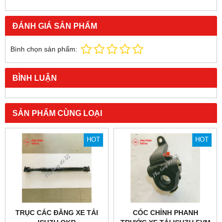
ĐÁNH GIÁ SẢN PHẨM
Bình chọn sản phẩm:
BÌNH LUẬN
SẢN PHẨM CÙNG LOẠI
HOT
HOT
TRỤC CÁC ĐĂNG XE TẢI
CÓC CHỈNH PHANH