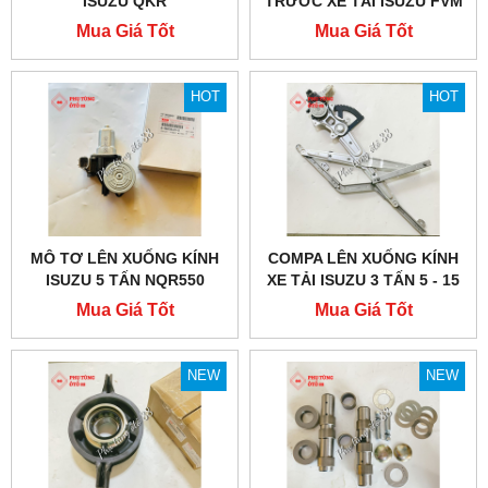
ISUZU QKR
TRƯỚC XE TẢI ISUZU FVM
1500
Mua Giá Tốt
Mua Giá Tốt
HOT
HOT
MÔ TƠ LÊN XUỐNG KÍNH
COMPA LÊN XUỐNG KÍNH
ISUZU 5 TẤN NQR550
XE TẢI ISUZU 3 TẤN 5 - 15
TẤN
Mua Giá Tốt
Mua Giá Tốt
NEW
NEW