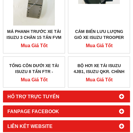
MÁ PHANH TRƯỚC XE TẢI
CẢM BIẾN LƯU LƯỢNG
ISUZU 3 CHÂN 15 TẤN FVM
GIÓ XE ISUZU TROOPER
CẢ XƯƠNG - 1471703160
CHÍNH HÃNG - 8251668461
Mua Giá Tốt
Mua Giá Tốt
TỔNG CÔN DƯỚI XE TẢI
BỘ HƠI XE TẢI ISUZU
ISUZU 8 TẤN FTR -
4JB1, ISUZU QKR. CHÍNH
1475700503
HÃNG, GIÁ TỐT
Mua Giá Tốt
Mua Giá Tốt