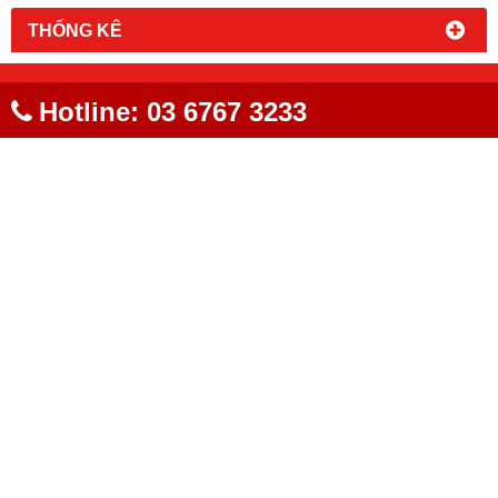
HỔ TRỢ TRỰC TUYẾN
FANPAGE FACEBOOK
Hotline: 03 6767 3233
LIÊN KẾT WEBSITE
THỐNG KÊ
TRUNG TÂM PHỤ TÙNG XE TẢI ISUZU - HINO
Địa chỉ: 495 An Dương Vương, Đông Ngạc, Bắc Từ Liêm,
Hà Nội
Hotline: 0367 67 32 33
E-mail:
phutungauto
88@gmail.com
Website:
http://phutungoto88.com