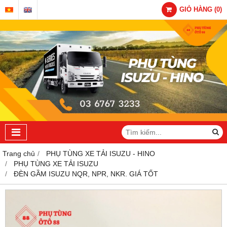
GIỎ HÀNG
(
0
)
Trang chủ
PHỤ TÙNG XE TẢI ISUZU - HINO
PHỤ TÙNG XE TẢI ISUZU
ĐÈN GẦM ISUZU NQR, NPR, NKR. GIÁ TỐT