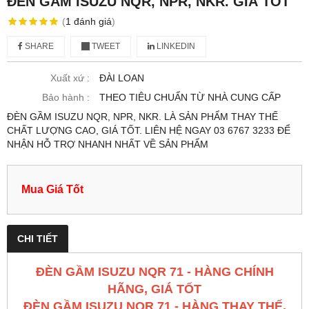
ĐÈN GẦM ISUZU NQR, NPR, NKR. GIÁ TỐT
(
1
đánh giá
)
SHARE
TWEET
LINKEDIN
Xuất xứ :
ĐÀI LOAN
Bảo hành :
THEO TIÊU CHUẨN TỪ NHÀ CUNG CẤP
ĐÈN GẦM ISUZU NQR, NPR, NKR. LÀ SẢN PHẨM THAY THẾ
CHẤT LƯỢNG CAO, GIÁ TỐT. LIÊN HỆ NGAY 03 6767 3233 ĐỂ
NHẬN HỖ TRỢ NHANH NHẤT VỀ SẢN PHẨM
Mua Giá Tốt
CHI TIẾT
ĐÈN GẦM ISUZU NQR 71 - HÀNG CHÍNH
HÃNG, GIÁ TỐT
ĐÈN GẦM ISUZU NQR 71 - HÀNG THAY THẾ,