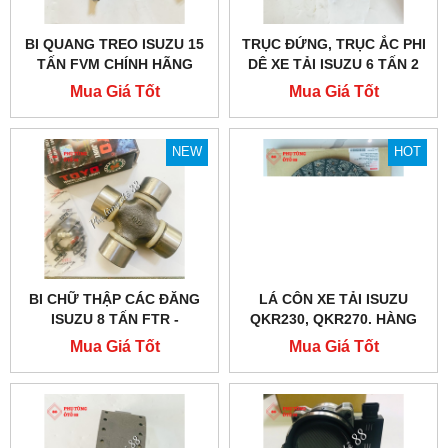
BI QUANG TREO ISUZU 15
TRỤC ĐỨNG, TRỤC ẮC PHI
TẤN FVM CHÍNH HÃNG
DÊ XE TẢI ISUZU 6 TẤN 2
Mua Giá Tốt
Mua Giá Tốt
NEW
HOT
BI CHỮ THẬP CÁC ĐĂNG
LÁ CÔN XE TẢI ISUZU
ISUZU 8 TẤN FTR -
QKR230, QKR270. HÀNG
1373001021
CHÍNH HÃNG
Mua Giá Tốt
Mua Giá Tốt