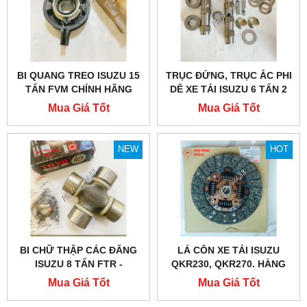
BI QUANG TREO ISUZU 15
TRỤC ĐỨNG, TRỤC ẮC PHI
TẤN FVM CHÍNH HÃNG
DÊ XE TẢI ISUZU 6 TẤN 2
Mua Giá Tốt
Mua Giá Tốt
NEW
HOT
BI CHỮ THẬP CÁC ĐĂNG
LÁ CÔN XE TẢI ISUZU
ISUZU 8 TẤN FTR -
QKR230, QKR270. HÀNG
1373001021
CHÍNH HÃNG
Mua Giá Tốt
Mua Giá Tốt