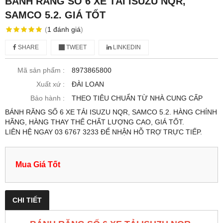
BÁNH RĂNG SỐ 6 XE TẢI ISUZU NQR,
SAMCO 5.2. GIÁ TỐT
(
1
đánh giá
)
SHARE
TWEET
LINKEDIN
Mã sản phẩm :
8973865800
Xuất xứ :
ĐÀI LOAN
Bảo hành :
THEO TIÊU CHUẨN TỪ NHÀ CUNG CẤP
BÁNH RĂNG SỐ 6 XE TẢI ISUZU NQR, SAMCO 5.2. HÀNG CHÍNH
HÃNG, HÀNG THAY THẾ CHẤT LƯỢNG CAO, GIÁ TỐT.
LIÊN HỆ NGAY 03 6767 3233 ĐỂ NHẬN HỖ TRỢ TRỰC TIẾP.
Mua Giá Tốt
CHI TIẾT