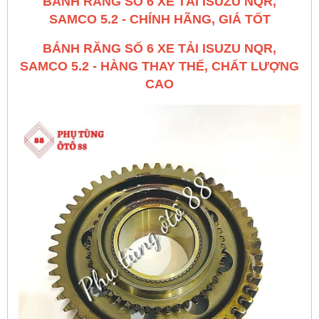
BÁNH RĂNG SỐ 6 XE TẢI ISUZU NQR,
SAMCO 5.2 - CHÍNH HÃNG, GIÁ TỐT
BÁNH RĂNG SỐ 6 XE TẢI ISUZU NQR,
SAMCO 5.2 - HÀNG THAY THẾ, CHẤT LƯỢNG
CAO