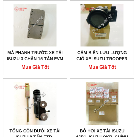
MÁ PHANH TRƯỚC XE TẢI
CẢM BIẾN LƯU LƯỢNG
ISUZU 3 CHÂN 15 TẤN FVM
GIÓ XE ISUZU TROOPER
CẢ XƯƠNG - 1471703160
CHÍNH HÃNG - 8251668461
Mua Giá Tốt
Mua Giá Tốt
TỔNG CÔN DƯỚI XE TẢI
BỘ HƠI XE TẢI ISUZU
ISUZU 8 TẤN FTR -
4JB1, ISUZU QKR. CHÍNH