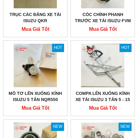
TRỤC CÁC ĐĂNG XE TẢI
CÓC CHỈNH PHANH
ISUZU QKR
TRƯỚC XE TẢI ISUZU FVM
1500
Mua Giá Tốt
Mua Giá Tốt
HOT
HOT
MÔ TƠ LÊN XUỐNG KÍNH
COMPA LÊN XUỐNG KÍNH
ISUZU 5 TẤN NQR550
XE TẢI ISUZU 3 TẤN 5 - 15
TẤN
Mua Giá Tốt
Mua Giá Tốt
NEW
NEW