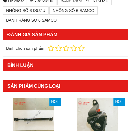
Từ khóa:
8973865800
BÁNH RĂNG SỐ 6 ISUZU
NHÔNG SỐ 6 ISUZU
NHÔNG SỐ 6 SAMCO
BÁNH RĂNG SỐ 6 SAMCO
ĐÁNH GIÁ SẢN PHẨM
Bình chọn sản phẩm:
BÌNH LUẬN
SẢN PHẨM CÙNG LOẠI
HOT
HOT