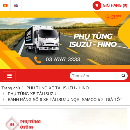
GIỎ HÀNG
(
0
)
Trang chủ
PHỤ TÙNG XE TẢI ISUZU - HINO
PHỤ TÙNG XE TẢI ISUZU
BÁNH RĂNG SỐ 6 XE TẢI ISUZU NQR, SAMCO 5.2. GIÁ TỐT