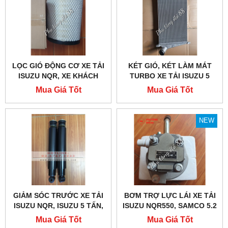
LỌC GIÓ ĐỘNG CƠ XE TẢI
KÉT GIÓ, KÉT LÀM MÁT
ISUZU NQR, XE KHÁCH
TURBO XE TẢI ISUZU 5
SAMCO 5.2 EURO 4
TẤN, ISUZU NQR
Mua Giá Tốt
Mua Giá Tốt
NEW
GIẢM SÓC TRƯỚC XE TẢI
BƠM TRỢ LỰC LÁI XE TẢI
ISUZU NQR, ISUZU 5 TẤN,
ISUZU NQR550, SAMCO 5.2
SAMCO 5.2
Mua Giá Tốt
Mua Giá Tốt