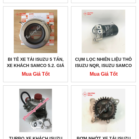
BI TÊ XE TẢI ISUZU 5 TẤN,
CỤM LỌC NHIÊN LIỆU THÔ
XE KHÁCH SAMCO 5.2. GIÁ
ISUZU NQR, ISUZU SAMCO
TỐT
5.2
Mua Giá Tốt
Mua Giá Tốt
TURBO XE KHÁCH ISUZU
BƠM NHỚT XE TẢI ISUZU