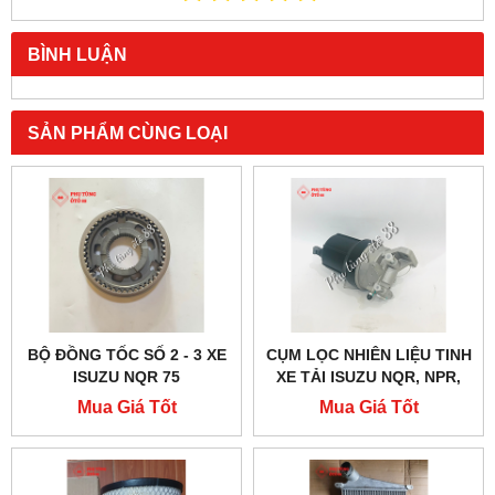
BÌNH LUẬN
SẢN PHẨM CÙNG LOẠI
BỘ ĐỒNG TỐC SỐ 2 - 3 XE
CỤM LỌC NHIÊN LIỆU TINH
ISUZU NQR 75
XE TẢI ISUZU NQR, NPR,
SAMCO 5.2
Mua Giá Tốt
Mua Giá Tốt