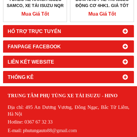
SAMCO, XE TẢI ISUZU NQR
ĐỘNG CƠ 4HK1. GIÁ TỐT
5 TẤN 4HK1- 5.2 LÍT
Mua Giá Tốt
Mua Giá Tốt
HỔ TRỢ TRỰC TUYẾN
FANPAGE FACEBOOK
LIÊN KẾT WEBSITE
THỐNG KÊ
TRUNG TÂM PHỤ TÙNG XE TẢI ISUZU - HINO
Địa chỉ: 495 An Dương Vương, Đông Ngạc, Bắc Từ Liêm,
Hà Nội
Hotline: 0367 67 32 33
E-mail:
phutungauto
88@gmail.com