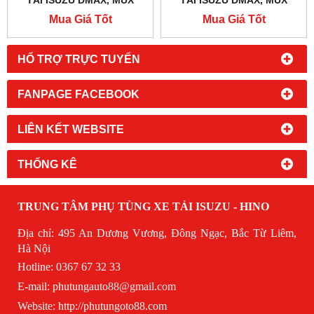
TẢI ISUZU DMAX, MUX
TẢI ISUZU DMAX, MUX
4JJ1, 4JK1
4JJ1, 4JK1
Mua Giá Tốt
Mua Giá Tốt
HỔ TRỢ TRỰC TUYẾN
FANPAGE FACEBOOK
LIÊN KẾT WEBSITE
THỐNG KÊ
TRUNG TÂM PHỤ TÙNG XE TẢI ISUZU - HINO
Địa chỉ: 495 An Dương Vương, Đông Ngạc, Bắc Từ Liêm,
Hà Nội
Hotline: 0367 67 32 33
E-mail:
phutungauto
88@gmail.com
Website:
http://phutungoto88.com