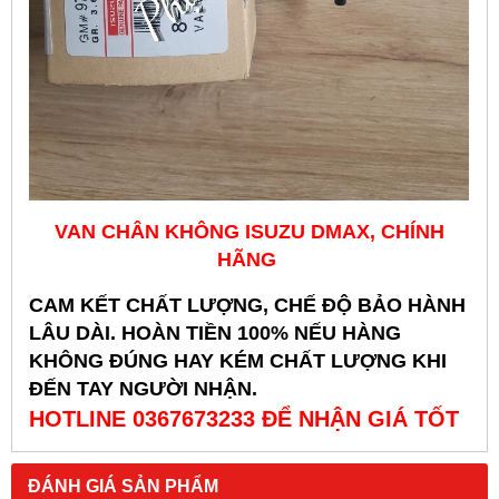
VAN CHÂN KHÔNG ISUZU DMAX, CHÍNH
HÃNG
CAM KẾT CHẤT LƯỢNG, CHẾ ĐỘ BẢO HÀNH
LÂU DÀI. HOÀN TIỀN 100% NẾU HÀNG
KHÔNG ĐÚNG HAY KÉM CHẤT LƯỢNG KHI
ĐẾN TAY NGƯỜI NHẬN.
HOTLINE 0367673233 ĐỂ NHẬN GIÁ TỐT
ĐÁNH GIÁ SẢN PHẨM