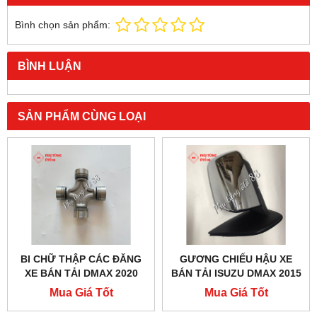
Bình chọn sản phẩm:
BÌNH LUẬN
SẢN PHẨM CÙNG LOẠI
BI CHỮ THẬP CÁC ĐĂNG
GƯƠNG CHIẾU HẬU XE
XE BÁN TẢI DMAX 2020
BÁN TẢI ISUZU DMAX 2015
CHÍNH HÃNG - 8979476430
CHÍNH HÃNG
Mua Giá Tốt
Mua Giá Tốt