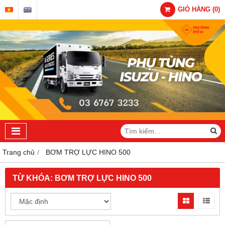
GIỎ HÀNG
(
0
)
Trang chủ
BƠM TRỢ LỰC HINO 500
TỪ KHÓA:
BƠM TRỢ LỰC HINO 500