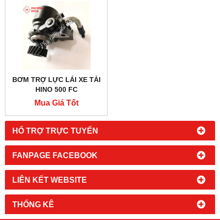
BƠM TRỢ LỰC LÁI XE TẢI
HINO 500 FC
Mua Giá Tốt
HỔ TRỢ TRỰC TUYẾN
FANPAGE FACEBOOK
LIÊN KẾT WEBSITE
THỐNG KÊ