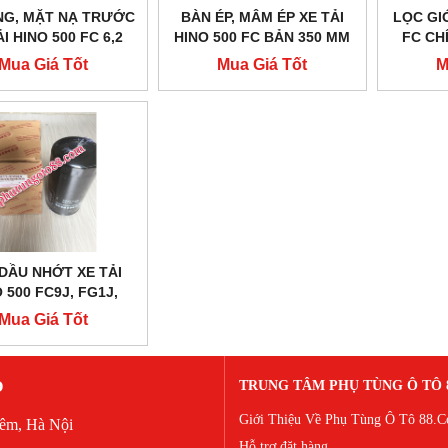
NG, MẶT NẠ TRƯỚC
BÀN ÉP, MÂM ÉP XE TẢI
LỌC GIÓ
ẢI HINO 500 FC 6,2
HINO 500 FC BẢN 350 MM
FC CH
TẤN
Mua Giá Tốt
Mua Giá Tốt
M
DẦU NHỚT XE TẢI
 500 FC9J, FG1J,
FL1J, FM1J
Mua Giá Tốt
O
TRUNG TÂM PHỤ TÙNG Ô TÔ 
Giới Thiệu Về Phụ Tùng Ô Tô 88.
iêm, Hà Nội
Hỗ trợ đặt hàng