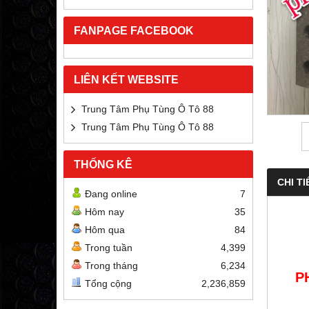
FANPAGE FACEBOOK
LIÊN KẾT WEBSITE
Trung Tâm Phụ Tùng Ô Tô 88
Trung Tâm Phụ Tùng Ô Tô 88
THỐNG KÊ
CHI TI
Đang online
7
Hôm nay
35
Hôm qua
84
Trong tuần
4,399
Trong tháng
6,234
P
Tổng cộng
2,236,859