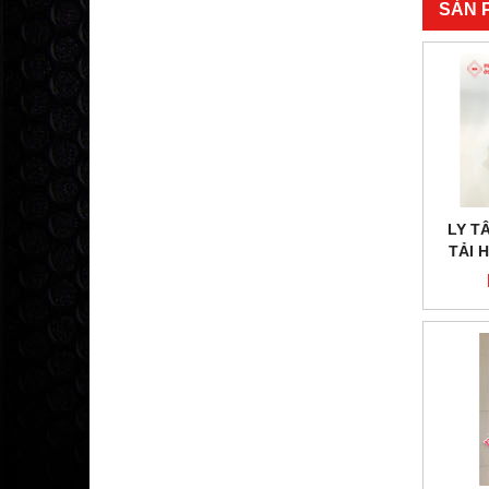
SẢN 
LY T
TẢI H