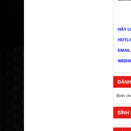
HÃY L
HOTLIN
EMAI
WEBSI
ĐÁNH
Bình ch
BÌNH