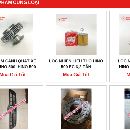
PHẨM CÙNG LOẠI
ÂM CÁNH QUẠT XE
LỌC NHIÊN LIỆU THÔ HINO
LỌC N
INO 500, HINO 500
500 FC 6,2 TẤN
HINO
FC. GIÁ TỐT
Mua Giá Tốt
Mua Giá Tốt
M