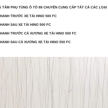
 TÂM PHỤ TÙNG Ô TÔ 88 CHUYÊN CUNG CẤP TẤT CẢ CÁC LOẠI M
PHANH TRƯỚC XE TẢI HINO 500 FC
PHANH SAU XE TẢI HINO 500 FC
PHANH TRƯỚC CẢ XƯƠNG XE TẢI HINO 500 FC
PHANH SAU CẢ XƯƠNG XE TẢI HINO 550 FC