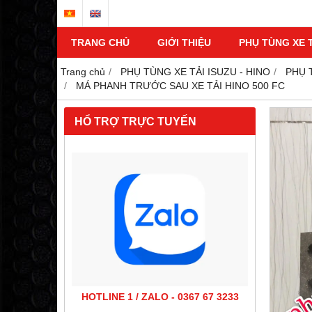
TRANG CHỦ
GIỚI THIỆU
PHỤ TÙNG XE T
Trang chủ
PHỤ TÙNG XE TẢI ISUZU - HINO
PHỤ 
MÁ PHANH TRƯỚC SAU XE TẢI HINO 500 FC
HỔ TRỢ TRỰC TUYẾN
HOTLINE 1 / ZALO - 0367 67 3233