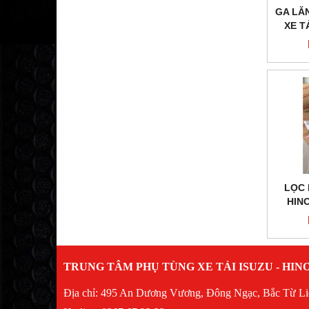
GA LĂ
XE T
LỌC 
HINO
TRUNG TÂM PHỤ TÙNG XE TẢI ISUZU - HIN
Địa chỉ: 495 An Dương Vương, Đông Ngạc, Bắc Từ L