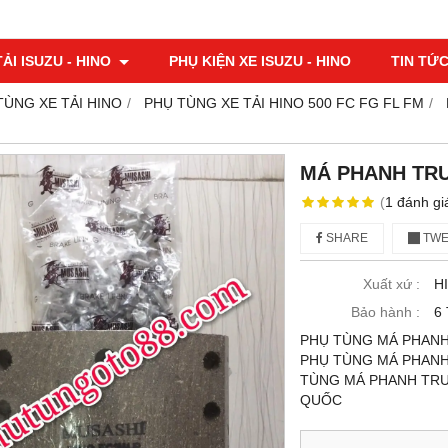
ẢI ISUZU - HINO
PHỤ KIỆN XE ISUZU - HINO
TIN TỨ
TÙNG XE TẢI HINO
PHỤ TÙNG XE TẢI HINO 500 FC FG FL FM
MÁ PHANH TRƯ
(
1
đánh gi
SHARE
TWE
Xuất xứ :
H
Bảo hành :
6
PHỤ TÙNG MÁ PHANH
PHỤ TÙNG MÁ PHANH 
TÙNG MÁ PHANH TRƯỚ
QUỐC