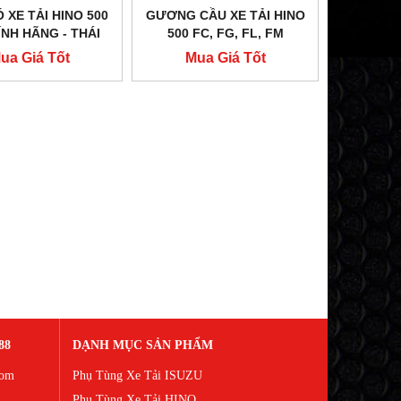
 XE TẢI HINO 500
GƯƠNG CẦU XE TẢI HINO
ÍNH HÃNG - THÁI
500 FC, FG, FL, FM
LAN
ua Giá Tốt
Mua Giá Tốt
88
DẠNH MỤC SẢN PHẨM
Com
Phụ Tùng Xe Tải ISUZU
Phụ Tùng Xe Tải HINO