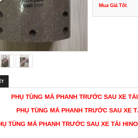
Mua Giá Tốt
ẾT
PHỤ TÙNG MÁ PHANH TRƯỚC SAU XE TẢI
PHỤ TÙNG
MÁ PHANH TRƯỚC SAU XE TẢ
HỤ TÙNG
MÁ PHANH TRƯỚC SAU XE TẢI HINO