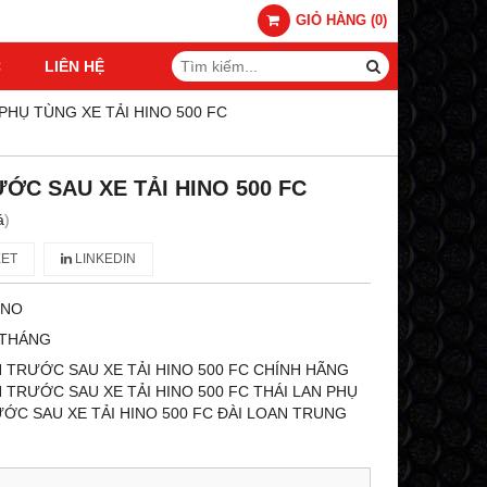
GIỎ HÀNG
(
0
)
C
LIÊN HỆ
PHỤ TÙNG XE TẢI HINO 500 FC
ỚC SAU XE TẢI HINO 500 FC
á
)
ET
LINKEDIN
INO
 THÁNG
 TRƯỚC SAU XE TẢI HINO 500 FC CHÍNH HÃNG
TRƯỚC SAU XE TẢI HINO 500 FC THÁI LAN PHỤ
C SAU XE TẢI HINO 500 FC ĐÀI LOAN TRUNG