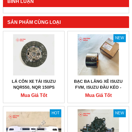
BÌNH LUẬN
SẢN PHẨM CÙNG LOẠI
NEW
LÁ CÔN XE TẢI ISUZU
BẠC BA LĂNG XÊ ISUZU
NQR550, NQR 150PS
FVM, ISUZU ĐẦU KÉO -
CHÍNH HÃNG
HÀNG ISUZU BEST VALUE
Mua Giá Tốt
Mua Giá Tốt
PARTS
HOT
NEW