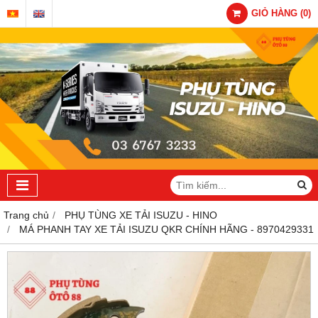
GIỎ HÀNG
(
0
)
Trang chủ
PHỤ TÙNG XE TẢI ISUZU - HINO
MÁ PHANH TAY XE TẢI ISUZU QKR CHÍNH HÃNG - 8970429331