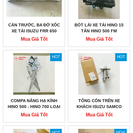
CẢN TRƯỚC, BA ĐỜ XỐC
BÓT LÁI XE TẢI HINO 15
XE TẢI ISUZU FRR 650
TẤN HINO 500 FM
Mua Giá Tốt
Mua Giá Tốt
HOT
HOT
COMPA NÂNG HẠ KÍNH
TỔNG CÔN TRÊN XE
HINO 500 - HINO 700 LOẠI
KHÁCH ISUZU SAMCO
TỐT
CHÍNH HÃNG
Mua Giá Tốt
Mua Giá Tốt
HOT
NEW