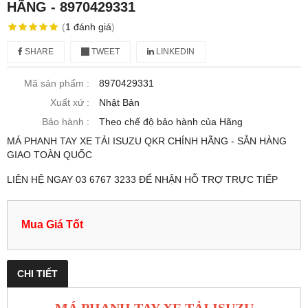
HÃNG - 8970429331
(
1
đánh giá
)
SHARE
TWEET
LINKEDIN
Mã sản phẩm :
8970429331
Xuất xứ :
Nhật Bản
Bảo hành :
Theo chế độ bảo hành của Hãng
MÁ PHANH TAY XE TẢI ISUZU QKR CHÍNH HÃNG - SẴN HÀNG
GIAO TOÀN QUỐC
LIÊN HỆ NGAY 03 6767 3233 ĐỂ NHẬN HỖ TRỢ TRỰC TIẾP
Mua Giá Tốt
CHI TIẾT