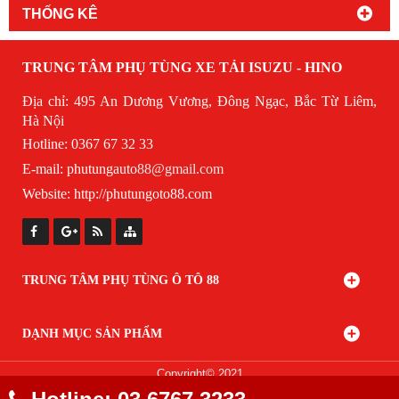
THỐNG KÊ
TRUNG TÂM PHỤ TÙNG XE TẢI ISUZU - HINO
Địa chỉ: 495 An Dương Vương, Đông Ngạc, Bắc Từ Liêm,
Hà Nội
Hotline: 0367 67 32 33
E-mail:
phutungauto
88@gmail.com
Website:
http://phutungoto88.com
TRUNG TÂM PHỤ TÙNG Ô TÔ 88
DẠNH MỤC SẢN PHẨM
Copyright© 2021
Designed By
GianHangVN