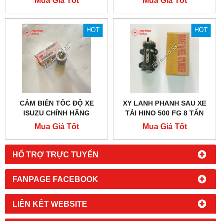
Mua Giá Tốt
Mua Giá Tốt
HOT
HOT
CẢM BIẾN TỐC ĐỘ XE
XY LANH PHANH SAU XE
ISUZU CHÍNH HÃNG
TẢI HINO 500 FG 8 TẤN
Mua Giá Tốt
Mua Giá Tốt
HỔ TRỢ TRỰC TUYẾN
FANPAGE FACEBOOK
LIÊN KẾT WEBSITE