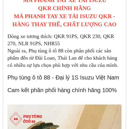
MÁ PHANH TAY XE TẢI ISUZU
QKR CHÍNH HÃNG
MÁ PHANH TAY XE TẢI ISUZU QKR -
HÀNG THAY THẾ, CHẤT LƯỢNG CAO
Dòng xe tương thích: QKR 91PS, QKR 230, QKR
270, NLR 91PS, NHR55
Ngoài ra, Phụ tùng ô tô 88 còn phân phối các sản
phẩm đến từ Đài Loan, Thái Lan để cho khách hàng
có nhiều sự lựa chọn phù hợp với nhu cầu của mình.
Phụ tùng ô tô 88 - Đại lý 1S Isuzu Việt Nam
Cam kết phân phối hàng chính hãng 100%