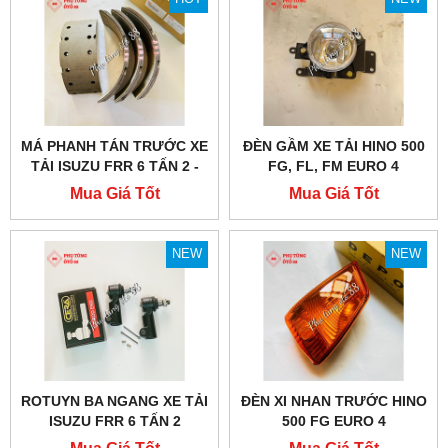
MÁ PHANH TÁN TRƯỚC XE
ĐÈN GẦM XE TẢI HINO 500
TẢI ISUZU FRR 6 TẤN 2 -
FG, FL, FM EURO 4
CHÍNH HÃNG
Mua Giá Tốt
Mua Giá Tốt
NEW
NEW
ROTUYN BA NGANG XE TẢI
ĐÈN XI NHAN TRƯỚC HINO
ISUZU FRR 6 TẤN 2
500 FG EURO 4