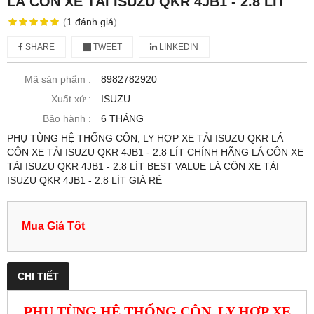
LÁ CÔN XE TẢI ISUZU QKR 4JB1 - 2.8 LÍT
(
1
đánh giá
)
SHARE
TWEET
LINKEDIN
Mã sản phẩm :
8982782920
Xuất xứ :
ISUZU
Bảo hành :
6 THÁNG
PHỤ TÙNG HỆ THỐNG CÔN, LY HỢP XE TẢI ISUZU QKR LÁ
CÔN XE TẢI ISUZU QKR 4JB1 - 2.8 LÍT CHÍNH HÃNG LÁ CÔN XE
TẢI ISUZU QKR 4JB1 - 2.8 LÍT BEST VALUE LÁ CÔN XE TẢI
ISUZU QKR 4JB1 - 2.8 LÍT GIÁ RẺ
Mua Giá Tốt
CHI TIẾT
PHỤ TÙNG HỆ THỐNG CÔN, LY HỢP XE