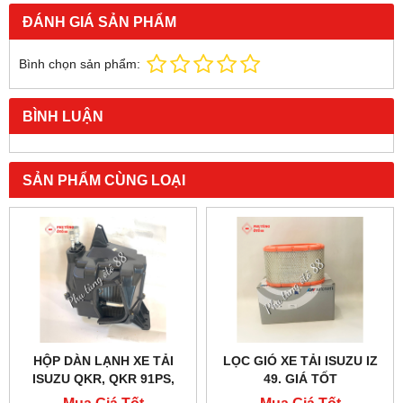
ĐÁNH GIÁ SẢN PHẨM
Bình chọn sản phẩm:
BÌNH LUẬN
SẢN PHẨM CÙNG LOẠI
HỘP DÀN LẠNH XE TẢI
LỌC GIÓ XE TẢI ISUZU IZ
ISUZU QKR, QKR 91PS,
49. GIÁ TỐT
QKR 270, QKR 230