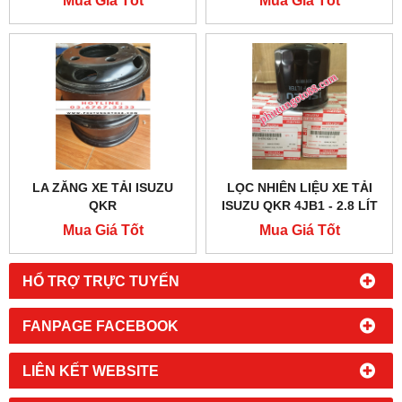
Mua Giá Tốt
Mua Giá Tốt
LA ZĂNG XE TẢI ISUZU
LỌC NHIÊN LIỆU XE TẢI
QKR
ISUZU QKR 4JB1 - 2.8 LÍT
1,9 TẤN
Mua Giá Tốt
Mua Giá Tốt
HỔ TRỢ TRỰC TUYẾN
FANPAGE FACEBOOK
LIÊN KẾT WEBSITE