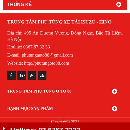
THỐNG KÊ
TRUNG TÂM PHỤ TÙNG XE TẢI ISUZU - HINO
Địa chỉ: 495 An Dương Vương, Đông Ngạc, Bắc Từ Liêm,
Hà Nội
Hotline: 0367 67 32 33
E-mail:
phutungauto
88@gmail.com
Website:
http://phutungoto88.com
TRUNG TÂM PHỤ TÙNG Ô TÔ 88
DẠNH MỤC SẢN PHẨM
Copyright© 2021
Designed By
GianHangVN