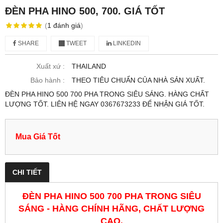
ĐÈN PHA HINO 500, 700. GIÁ TỐT
(
1
đánh giá
)
SHARE
TWEET
LINKEDIN
Xuất xứ :
THAILAND
Bảo hành :
THEO TIÊU CHUẨN CỦA NHÀ SẢN XUẤT.
ĐÈN PHA HINO 500 700 PHA TRONG SIÊU SÁNG. HÀNG CHẤT
LƯỢNG TỐT. LIÊN HỆ NGAY 0367673233 ĐỂ NHẬN GIÁ TỐT.
Mua Giá Tốt
CHI TIẾT
ĐÈN PHA HINO 500 700 PHA TRONG SIÊU
SÁNG - HÀNG CHÍNH HÃNG, CHẤT LƯỢNG
CAO.