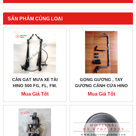
SẢN PHẨM CÙNG LOẠI
CẦN GẠT MƯA XE TẢI
GỌNG GƯƠNG , TAY
HINO 500 FG, FL, FM.
GƯƠNG CÁNH CỬA HINO
CHẤT LƯỢNG CAO, GIÁ
500 FC, FG, FL, FM
Mua Giá Tốt
Mua Giá Tốt
TỐT