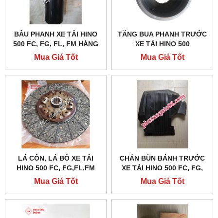
BẦU PHANH XE TẢI HINO
TĂNG BUA PHANH TRƯỚC
500 FC, FG, FL, FM HÀNG
XE TẢI HINO 500
TỐT, GIÁ RẺ
Mua Giá Tốt
Mua Giá Tốt
LÁ CÔN, LÁ BỐ XE TẢI
CHẮN BÙN BÁNH TRƯỚC
HINO 500 FC, FG,FL,FM
XE TẢI HINO 500 FC, FG,
FL, FM
Mua Giá Tốt
Mua Giá Tốt