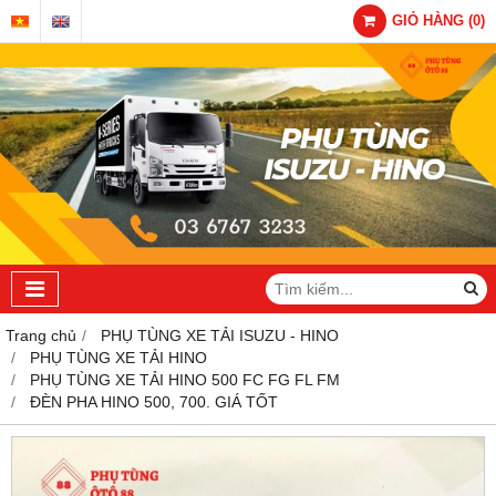
GIỎ HÀNG
(
0
)
Trang chủ
PHỤ TÙNG XE TẢI ISUZU - HINO
PHỤ TÙNG XE TẢI HINO
PHỤ TÙNG XE TẢI HINO 500 FC FG FL FM
ĐÈN PHA HINO 500, 700. GIÁ TỐT