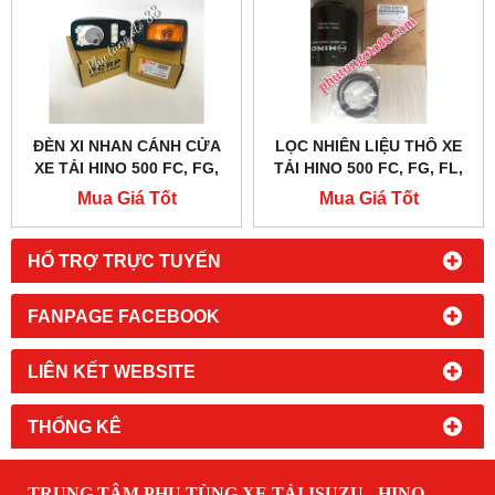
ĐÈN XI NHAN CÁNH CỬA
LỌC NHIÊN LIỆU THÔ XE
XE TẢI HINO 500 FC, FG,
TẢI HINO 500 FC, FG, FL,
FL, FM
FM
Mua Giá Tốt
Mua Giá Tốt
HỔ TRỢ TRỰC TUYẾN
FANPAGE FACEBOOK
LIÊN KẾT WEBSITE
THỐNG KÊ
TRUNG TÂM PHỤ TÙNG XE TẢI ISUZU - HINO