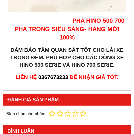
PHA HINO 500 700
PHA TRONG SIÊU SÁNG- HÀNG MỚI
100%
ĐẢM BẢO TẦM QUAN SÁT TỐT CHO LÁI XE
TRONG ĐÊM. PHÙ HỢP CHO CÁC DÒNG XE
HINO 500 SERIE VÀ HINO 700 SERIE.
LIÊN HỆ
0367673233
ĐỂ NHẬN GIÁ TỐT.
ĐÁNH GIÁ SẢN PHẨM
Bình chọn sản phẩm:
BÌNH LUẬN