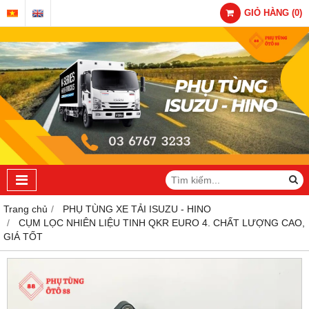
GIỎ HÀNG
(
0
)
Trang chủ
PHỤ TÙNG XE TẢI ISUZU - HINO
CỤM LỌC NHIÊN LIỆU TINH QKR EURO 4. CHẤT LƯỢNG CAO,
GIÁ TỐT