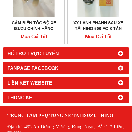
CẢM BIẾN TỐC ĐỘ XE
XY LANH PHANH SAU XE
ISUZU CHÍNH HÃNG
TẢI HINO 500 FG 8 TẤN
Mua Giá Tốt
Mua Giá Tốt
HỔ TRỢ TRỰC TUYẾN
FANPAGE FACEBOOK
LIÊN KẾT WEBSITE
THỐNG KÊ
TRUNG TÂM PHỤ TÙNG XE TẢI ISUZU - HINO
Địa chỉ: 495 An Dương Vương, Đông Ngạc, Bắc Từ Liêm,