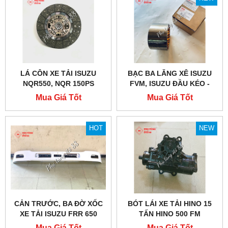
LÁ CÔN XE TẢI ISUZU
BẠC BA LĂNG XÊ ISUZU
NQR550, NQR 150PS
FVM, ISUZU ĐẦU KÉO -
CHÍNH HÃNG
HÀNG ISUZU BEST VALUE
Mua Giá Tốt
Mua Giá Tốt
PARTS
HOT
NEW
CẢN TRƯỚC, BA ĐỜ XỐC
BÓT LÁI XE TẢI HINO 15
XE TẢI ISUZU FRR 650
TẤN HINO 500 FM
Mua Giá Tốt
Mua Giá Tốt