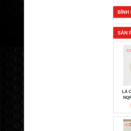
BÌNH
SẢN 
LÁ 
NQR