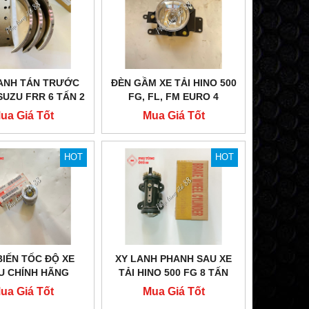
ANH TÁN TRƯỚC
ĐÈN GẦM XE TẢI HINO 500
ISUZU FRR 6 TẤN 2
FG, FL, FM EURO 4
 CHÍNH HÃNG
ua Giá Tốt
Mua Giá Tốt
HOT
HOT
IẾN TỐC ĐỘ XE
XY LANH PHANH SAU XE
U CHÍNH HÃNG
TẢI HINO 500 FG 8 TẤN
ua Giá Tốt
Mua Giá Tốt