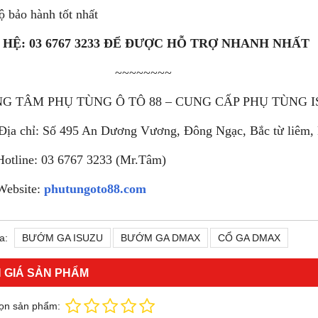
ộ bảo hành tốt nhất
 HỆ: 03 6767 3233 ĐỂ ĐƯỢC HỖ TRỢ NHANH NHẤT
~~~~~~~~
G TÂM PHỤ TÙNG Ô TÔ 88 – CUNG CẤP PHỤ TÙNG I
Địa chỉ: Số 495 An Dương Vương, Đông Ngạc, Bắc từ liêm,
otline: 03 6767 3233 (Mr.Tâm)
ebsite:
phutungoto88.com
a:
BƯỚM GA ISUZU
BƯỚM GA DMAX
CỔ GA DMAX
 GIÁ SẢN PHẨM
ọn sản phẩm: