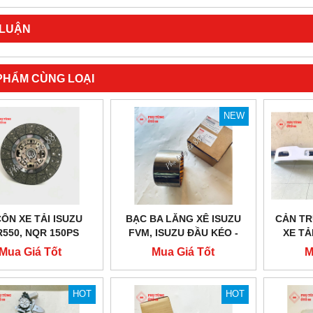
 LUẬN
PHẨM CÙNG LOẠI
NEW
CÔN XE TẢI ISUZU
BẠC BA LĂNG XÊ ISUZU
CẢN TR
550, NQR 150PS
FVM, ISUZU ĐẦU KÉO -
XE TẢ
CHÍNH HÃNG
HÀNG ISUZU BEST VALUE
Mua Giá Tốt
Mua Giá Tốt
M
PARTS
HOT
HOT