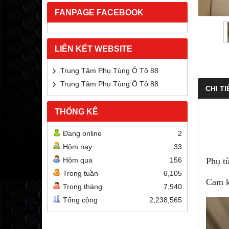
FANPAGE FACEBOOK
LIÊN KẾT WEBSITE
Trung Tâm Phụ Tùng Ô Tô 88
Trung Tâm Phụ Tùng Ô Tô 88
CHI TI
THỐNG KÊ
Đang online
2
Hôm nay
33
Hôm qua
156
Phụ t
Trong tuần
6,105
Cam k
Trong tháng
7,940
Tổng cộng
2,238,565