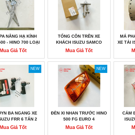
A NÂNG HẠ KÍNH
TỔNG CÔN TRÊN XE
MÁ PH
00 - HINO 700 LOẠI
KHÁCH ISUZU SAMCO
XE TẢI 
TỐT
CHÍNH HÃNG
-
Mua Giá Tốt
Mua Giá Tốt
M
NEW
NEW
YN BA NGANG XE
ĐÈN XI NHAN TRƯỚC HINO
CẢM B
ISUZU FRR 6 TẤN 2
500 FG EURO 4
ISUZ
Mua Giá Tốt
Mua Giá Tốt
M