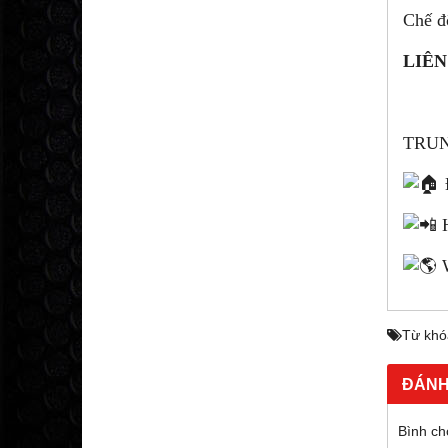
Chế đ
LIÊN
TRUN
H
W
Từ khó
ĐÁNH
Bình ch