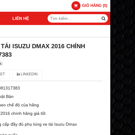
GIỎ HÀNG
(
0
)
C
LIÊN HỆ
TẢI ISUZU DMAX 2016 CHÍNH
7383
á
)
ET
LINKEDIN
981317383
hật Bản
heo chế độ của hãng
2016 chính hãng giá tốt
g cấp đầy đủ phụ tùng xe tải Isuzu Dmax