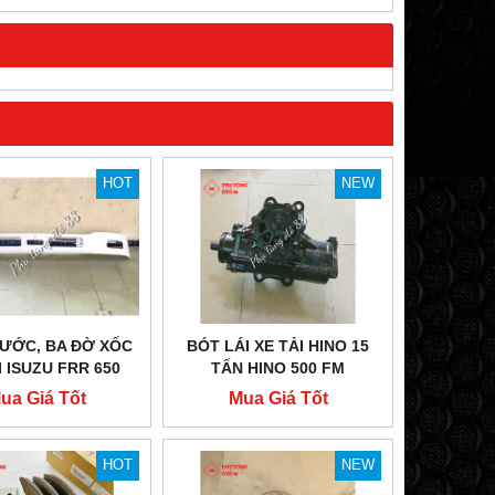
HOT
NEW
ƯỚC, BA ĐỜ XỐC
BÓT LÁI XE TẢI HINO 15
I ISUZU FRR 650
TẤN HINO 500 FM
ua Giá Tốt
Mua Giá Tốt
HOT
NEW