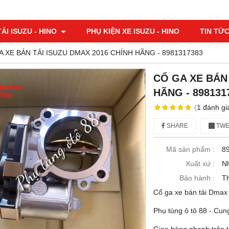
ẢI ISUZU - HINO
PHỤ KIỆN XE ISUZU - HINO
TIN TỨ
A XE BÁN TẢI ISUZU DMAX 2016 CHÍNH HÃNG - 8981317383
CỔ GA XE BÁN 
HÃNG - 898131
(
1
đánh gi
SHARE
TWE
Mã sản phẩm :
8
Xuất xứ :
N
Bảo hành :
T
Cổ ga xe bán tải Dmax 
Phụ tùng ô tô 88 - Cun