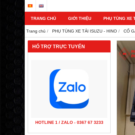
TRANG CHỦ
GIỚI THIỆU
PHỤ TÙNG XE T
Trang chủ
PHỤ TÙNG XE TẢI ISUZU - HINO
CỔ G
HỔ TRỢ TRỰC TUYẾN
HOTLINE 1 / ZALO - 0367 67 3233